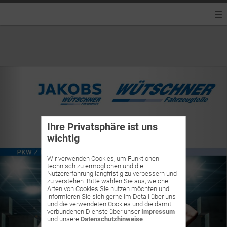
Ihre Privatsphäre ist uns
wichtig
Wir verwenden Cookies, um Funktionen
technisch zu ermöglichen und die
Nutzererfahrung langfristig zu verbessern und
zu verstehen. Bitte wählen Sie aus, welche
Arten von Cookies Sie nutzen möchten und
informieren Sie sich gerne im Detail über uns
und die verwendeten Cookies und die damit
verbundenen Dienste über unser
Impressum
und unsere
Datenschutzhinweise
.